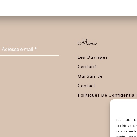
Menu
Adresse e-mail
*
Les Ouvrages
Caritatif
Qui Suis-Je
Contact
Politiques De Confidential
Pour offrir 
cookies pour
ces technolo
navigation ou