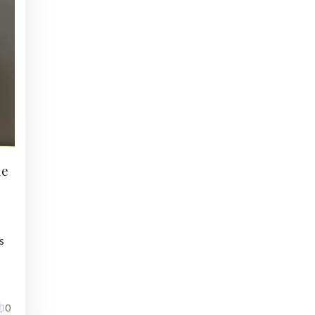
me
s
0