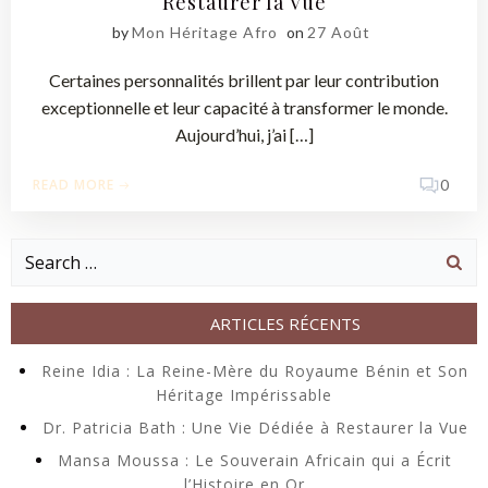
Restaurer la Vue
by
Mon Héritage Afro
on
27 Août
Certaines personnalités brillent par leur contribution
exceptionnelle et leur capacité à transformer le monde.
Aujourd’hui, j’ai […]
READ MORE
0
Search
for:
ARTICLES RÉCENTS
Reine Idia : La Reine-Mère du Royaume Bénin et Son
Héritage Impérissable
Dr. Patricia Bath : Une Vie Dédiée à Restaurer la Vue
Mansa Moussa : Le Souverain Africain qui a Écrit
l’Histoire en Or