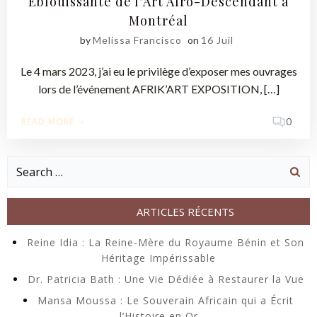
Éblouissante de l’Art Afro-Descendant à
Montréal
by
Melissa Francisco
on
16 Juil
Le 4 mars 2023, j’ai eu le privilège d’exposer mes ouvrages
lors de l’événement AFRIK’ART EXPOSITION, […]
READ MORE
0
Search
for:
ARTICLES RÉCENTS
Reine Idia : La Reine-Mère du Royaume Bénin et Son
Héritage Impérissable
Dr. Patricia Bath : Une Vie Dédiée à Restaurer la Vue
Mansa Moussa : Le Souverain Africain qui a Écrit
l’Histoire en Or