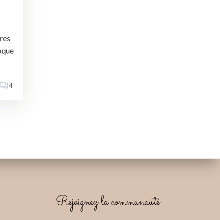
ires
poque
4
Rejoignez la communauté