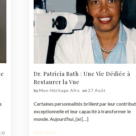
me
Dr. Patricia Bath : Une Vie Dédiée à
Restaurer la Vue
by
Mon Héritage Afro
on
27 Août
s
Certaines personnalités brillent par leur contribu
exceptionnelle et leur capacité à transformer le
monde. Aujourd’hui, j’ai […]
READ MORE
0