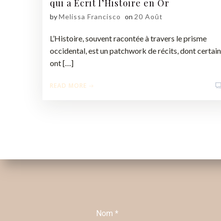
qui a Écrit l’Histoire en Or
by
Melissa Francisco
on
20 Août
L’Histoire, souvent racontée à travers le prisme
occidental, est un patchwork de récits, dont certai
ont […]
READ MORE
Nom
*