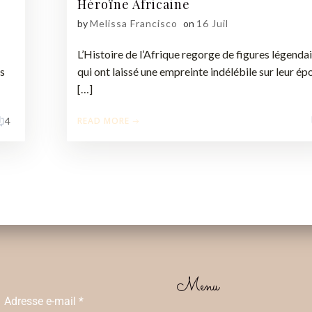
Héroïne Africaine
by
Melissa Francisco
on
16 Juil
L’Histoire de l’Afrique regorge de figures légenda
ns
qui ont laissé une empreinte indélébile sur leur é
[…]
READ MORE
4
Menu
Adresse e-mail
*