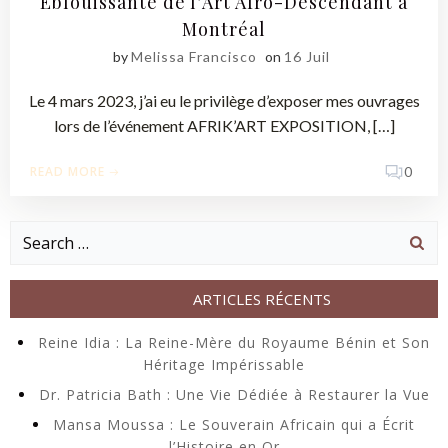
Éblouissante de l’Art Afro-Descendant à
Montréal
by
Melissa Francisco
on
16 Juil
Le 4 mars 2023, j’ai eu le privilège d’exposer mes ouvrages
lors de l’événement AFRIK’ART EXPOSITION, […]
READ MORE
0
Search
for:
ARTICLES RÉCENTS
Reine Idia : La Reine-Mère du Royaume Bénin et Son
Héritage Impérissable
Dr. Patricia Bath : Une Vie Dédiée à Restaurer la Vue
Mansa Moussa : Le Souverain Africain qui a Écrit
l’Histoire en Or